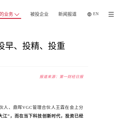
的业务
被投企业
新闻报道
EN
工作机会
投早、投精、投重
联系我们
法律
报道来
源：第一财经日报
伙人、鼎晖VGC管理合伙人王霖在会上分
大江”，而在当下科技创新时代，投资已经