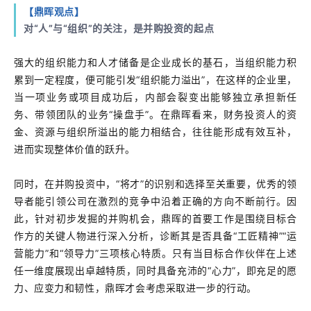
【鼎晖观点】
对“人”与“组织”的关注，是并购投资的起点
强大的组织能力和人才储备是企业成长的基石，当组织能力积
累到一定程度，便可能引发“组织能力溢出”，在这样的企业里，
当一项业务或项目成功后，内部会裂变出能够独立承担新任
务、带领团队的业务“操盘手”。在鼎晖看来，财务投资人的资
金、资源与组织所溢出的能力相结合，往往能形成有效互补，
进而实现整体价值的跃升。
同时，在并购投资中，“将才”的识别和选择至关重要，优秀的领
导者能引领公司在激烈的竞争中沿着正确的方向不断前行。因
此，针对初步发掘的并购机会，鼎晖的首要工作是围绕目标合
作方的关键人物进行深入分析，诊断其是否具备“工匠精神”“运
营能力”和“领导力”三项核心特质。只有当目标合作伙伴在上述
任一维度展现出卓越特质，同时具备充沛的“心力”，即充足的愿
力、应变力和韧性，鼎晖才会考虑采取进一步的行动。