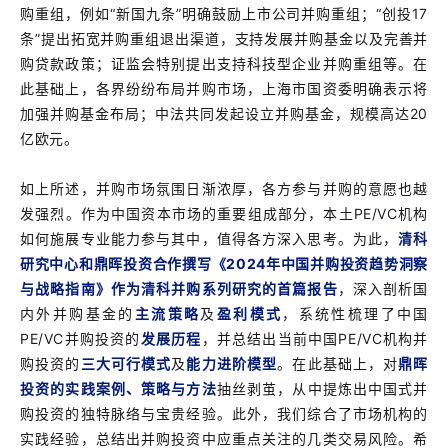
购重组，例如“新国九条”明确鼓励上市公司并购重组；“创投17
条”提出拓宽并购重组退出渠道，支持发展并购基金以及完善并
购贷款政策；证监会特别提出支持科技型企业并购重组等。在
此基础上，各界纷纷布局并购市场，上海市国资委明确表示将
加强并购基金布局；中法共同发起设立并购基金，规模高达20
亿欧元。
如上所述，并购市场氛围日渐浓厚，各方参与并购的意愿也越
发强烈。作为中国资本市场的重要组成部分，本土PE/VC机构
如何施展专业能力参与其中，值得各方深入思考。为此，
清科
研究中心和鼎晖投资合作撰写《2024年中国并购投资趋势洞察
与战略指南》作为清科并购系列研究的首篇报告
，深入剖析国
内外并购基金的
主流策略
及
盈利模式
，系统性梳理了中国
PE/VC并购投资的
发展历程
，并总结出当前中国PE/VC机构并
购投资的
三大可行模式
及
能力进阶模型
。在此基础上，对
鼎晖
投资的实践案例、策略与方法
抽丝剥茧，从中提炼出中国式并
购投资的独特脉络与宝贵经验。此外，我们综合了市场机构的
实践经验，总结出并购投资中应重点关注的几类交易风险。希