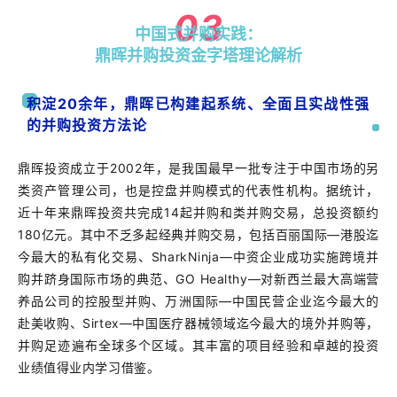
03
中国式并购实践：
鼎晖并购投资金字塔理论解析
积淀20余年，鼎晖已构建起系统、全面且实战性强
的并购投资方法论
鼎晖投资成立于2002年，是我国最早一批专注于中国市场的另
类资产管理公司，也是控盘并购模式的代表性机构。据统计，
近十年来鼎晖投资共完成14起并购和类并购交易，总投资额约
180亿元。其中不乏多起经典并购交易，包括百丽国际—港股迄
今最大的私有化交易、SharkNinja—中资企业成功实施跨境并
购并跻身国际市场的典范、GO Healthy—对新西兰最大高端营
养品公司的控股型并购、万洲国际—中国民营企业迄今最大的
赴美收购、Sirtex—中国医疗器械领域迄今最大的境外并购等，
并购足迹遍布全球多个区域。其丰富的项目经验和卓越的投资
业绩值得业内学习借鉴。