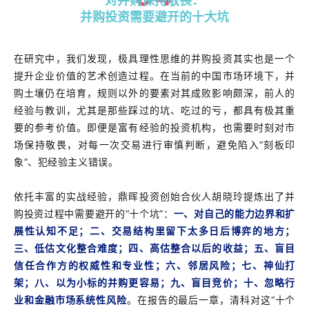
对并购保持敬畏：
并购投资需要避开的十大坑
在研究中，我们发现，极具理性思维的并购投资其实也是一个
提升企业价值的艺术创造过程。在当前的中国市场环境下，并
购土壤仍在培育，规则以外的要素对其成败影响颇深，前人的
经验与教训，尤其是那些踩过的坑、吃过的亏，都具有极其重
要的参考价值。即便是富有经验的投资机构，也需要时刻对市
场保持敬畏，对每一次交易进行审慎判断，避免陷入“刻板印
象”、犯经验主义错误。
依托丰富的实战经验，鼎晖投资创始合伙人胡晓玲提炼出了并
购投资过程中需要避开的“十个坑”：
一、对自己的能力边界和扩
展性认知不足；二、交易结构里留下太多日后博弈的地方；
三、低估文化整合难度；四、高估整合以后的收益；五、盲目
信任合作方的权威性和专业性；六、邻居风险；七、神仙打
架；八、以为小标的并购更容易；九、盲目竞价；十、忽略行
业和金融市场系统性风险
。在报告的最后一章，清科对这“十个