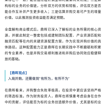
构标的业务的价值链，分析双方的优势和短板，评估双方是否
能合作互补并产生更多收入；三是估算并购交易可产生的增量
价值，以此推测投资收益能否满足预期。
全盘解构商业模式后，鼎晖已深入了解标的业务所需的核心资
源，并据此制定一整套包括成建制团队配置、产业资源匹配和
融资匹配等在内的关键资源配置方案，作为实现并购价值的具
体路径。这种配置能力正是鼎晖在长期实践中不断磨砺和积累
的专业素养，也是并购交易顺利推进和并购后协同效应稳健释
放的基础。
【鼎晖观点】
入局并购，还需做到“有所为，有所不为”
在鼎晖看来，并购整合失败率极高，在投资中更应该坚持严格
的筛选标准。作为财务投资人，鼎晖也将慎重考虑自身在合作
中的贡献，评估能否为标的业务创造额外价值，尤其是标的业