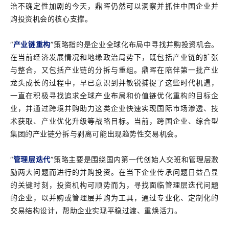
治不确定性加剧的今天，鼎晖仍然可以洞察并抓住中国企业并
购投资机会的核心支撑。
“
产业链重构
”策略指的是企业全球化布局中寻找并购投资机会。
在当前经济发展情况和地缘政治局势下，既包括产业链的扩张
与整合，又包括产业链的分拆与重组。鼎晖在陪伴第一批产业
龙头成长的过程中，早已意识到并敏锐捕捉了这些时代机遇，
一直在积极寻找追求全球产业布局和价值链优化重构的目标企
业，并通过跨境并购助力这类企业快速实现国际市场渗透、技
术获取、产业优化升级等战略目标。当前，跨国企业、综合型
集团的产业链分拆与剥离可能出现趋势性交易机会。
“
管理层迭代
”策略主要是围绕国内第一代创始人交班和管理层激
励两大问题而进行的并购投资。在当下企业传承问题日益凸显
的关键时刻，投资机构可顺势而为，寻找面临管理层迭代问题
的企业，以并购或管理层并购为工具，通过专业化、定制化的
交易结构设计，帮助企业实现平稳过渡、重焕活力。