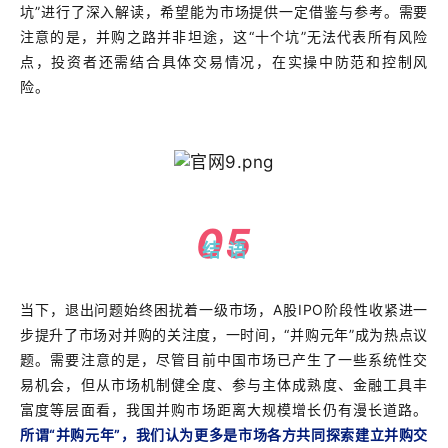
坑”进行了深入解读，希望能为市场提供一定借鉴与参考。需要
注意的是，并购之路并非坦途，这“十个坑”无法代表所有风险
点，投资者还需结合具体交易情况，在实操中防范和控制风
险。
05
结 语
当下，退出问题始终困扰着一级市场，A股IPO阶段性收紧进一
步提升了市场对并购的关注度，一时间，“并购元年”成为热点议
题。需要注意的是，尽管目前中国市场已产生了一些系统性交
易机会，但从市场机制健全度、参与主体成熟度、金融工具丰
富度等层面看，我国并购市场距离大规模增长仍有漫长道路。
所谓“并购元年”，我们认为更多是市场各方共同探索建立并购交