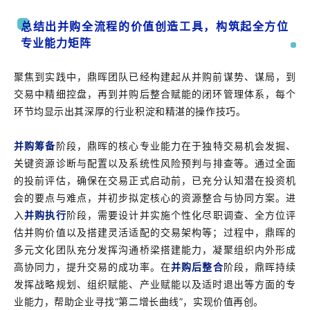
总结出并购全流程的价值创造工具，构筑起全方位
专业能力矩阵
聚焦到实践中，鼎晖团队已经构建起从并购前谋势、谋局，到
交易中精细控盘，再到并购后整合赋能的闭环管理体系，每个
环节均显示出其深厚的行业积淀和精湛的操作技巧。
并购筹备
阶段，鼎晖的核心专业能力在于独特交易机会发掘、
关键资源诊断
与配置以及系统性风险预判与排查等。通过全面
的投前评估，确保在交易正式启动前，已
充分认知潜在投资机
会的要点与难点，并初步拟定核心的资源整合与协同方案。进
入
并购执行
阶段，需要设计并实施个性化尽职调查、全方位评
估并购价值以及搭建灵活适配的交易架构等；过程中，鼎晖的
多元文化团队充分发挥沟通桥梁搭建能力，凝聚组织内外形成
高协同力，提升交易的成功率。在
并购后整合
阶段，鼎晖持续
发挥战略规划、组织赋能、产业赋能以及适时退出等方面的专
业能力，帮助企业寻找“第二增长曲线”，实现价值再创。