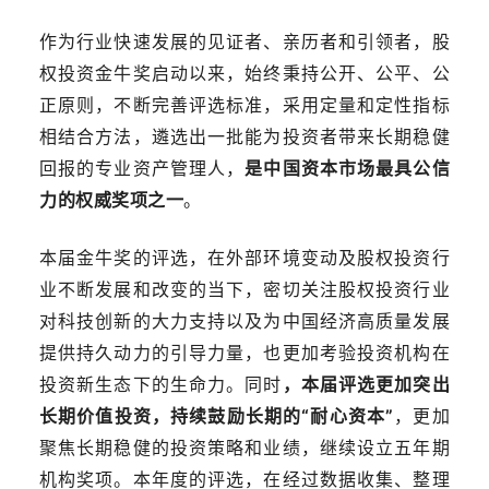
作为行业快速发展的见证者、亲历者和引领者，股
权投资金牛奖启动以来，始终秉持公开、公平、公
正原则，不断完善评选标准，采用定量和定性指标
相结合方法，遴选出一批能为投资者带来长期稳健
回报的专业资产管理人，
是中国资本市场最具公信
力的权威奖项之一
。
本届金牛奖的评选，在外部环境变动及股权投资行
业不断发展和改变的当下，密切关注股权投资行业
对科技创新的大力支持以及为中国经济高质量发展
提供持久动力的引导力量，也更加考验投资机构在
投资新生态下的生命力。同时
，
本届评选
更加
突
出
长期价值
投资
，
持续鼓励长期的“
耐心
资
本
”
，
更加
聚焦长期稳健的投资策略和业绩，继
续设立
五年
期
机构
奖项。
本年度的评选，在经过数据收集、整理