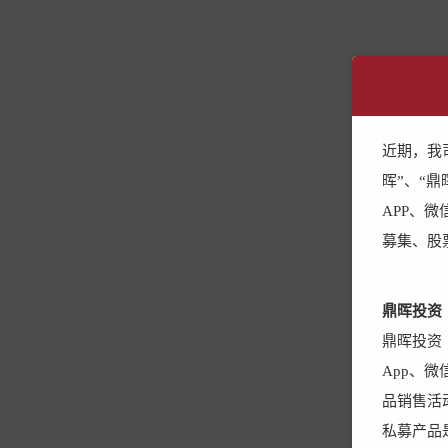
近期，我
晖”、“
APP、
募集、股
与奋
鼎晖投资（
鼎晖投资（
App、
品销售活
私募产品