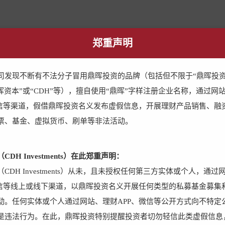
郑重声明
司发现不断有不法分子冒用鼎晖投资的品牌（包括但不限于“鼎晖投资
鼎晖资本”或“CDH”等），擅自使用“鼎晖”字样注册企业名称，通过网
微信等渠道，假借鼎晖投资名义发布虚假信息，开展理财产品销售、融
票、基金、虚拟货币、刷单等非法活动。
斗者同行，创造长
CDH Investments）在此郑重声明：
CDH Investments）从未，且未授权任何第三方实体或个人，通过
微信等线上或线下渠道，以鼎晖投资名义开展任何类型的私募基金募集
动。任何实体或个人通过网站、理财APP、微信等公开方式向不特定
是违法行为。在此，鼎晖投资特别提醒投资者切勿轻信此类虚假信息