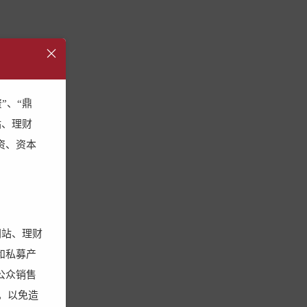
”、“鼎
站、理财
资、资本
期价值
网站、理财
和私募产
公众销售
，以免造